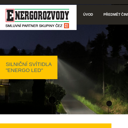
ÚVOD
PŘEDMĚT ČIN
SILNIČNÍ SVÍTIDLA
"ENERGO LED"