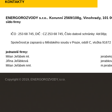
KONTAKTY
ENERGOROZVODY s.r.o.. Korunní 2569/108g, Vinohrady, 101 0
sídlo firmy
IČO : 253 68 745, DIČ : CZ 253 68 745, Číslo datové schránky: 4dr38jq
Společnost je zapsaná u Městského soudu v Praze, oddíl C, vložka 9167
jednatelé firmy:
Milan Jeřábek ml.
jerabek
Jiřina Jeřábková
jerabko
Milan Jeřábek nml.
m.jerab
Copyright © 2019, ENERGOROZVODY, s.r.o.